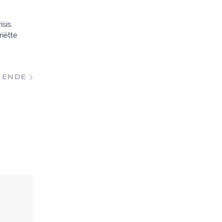
sis.
iëtte
GENDE