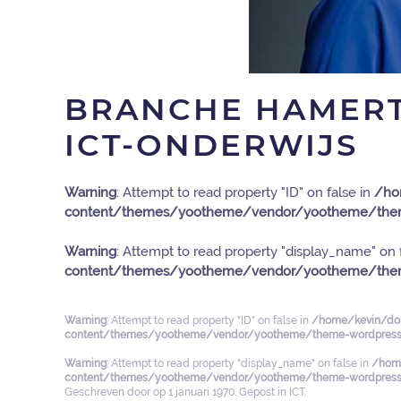
BRANCHE HAMERT
ICT-ONDERWIJS
Warning
: Attempt to read property "ID" on false in
/ho
content/themes/yootheme/vendor/yootheme/them
Warning
: Attempt to read property "display_name" on 
content/themes/yootheme/vendor/yootheme/them
Warning
: Attempt to read property "ID" on false in
/home/kevin/dom
content/themes/yootheme/vendor/yootheme/theme-wordpress/
Warning
: Attempt to read property "display_name" on false in
/home
content/themes/yootheme/vendor/yootheme/theme-wordpress/
Geschreven door
op
1 januari 1970
. Gepost in
ICT
.