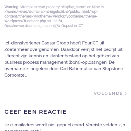
Warning
: Attempt to read property "display_name" on false in
/home/kevin/domains/nl-ingelicht.nl/public_html/wp-
content/themes/yootheme/vendor/yootheme/theme-
wordpress/functions.php
on line
61
Geschreven door
op
1 januari 1970
. Gepost in
ICT
.
Ict-dienstverlener Caesar Groep heeft FourICT uit
Zoetermeer overgenomen. Daardoor verrijkt het bedrijf uit
Utrecht zijn kennis en klantenbestand op het gebied van
business process management (bpm)-oplossingen. De
overname is begeleid door Carl Bahnmüller van Stepstone
Corporate…
VOLGENDE
GEEF EEN REACTIE
Je e-mailadres wordt niet gepubliceerd. Vereiste velden zijn