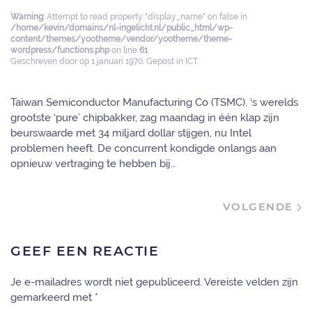
Warning
: Attempt to read property "display_name" on false in
/home/kevin/domains/nl-ingelicht.nl/public_html/wp-
content/themes/yootheme/vendor/yootheme/theme-
wordpress/functions.php
on line
61
Geschreven door
op
1 januari 1970
. Gepost in
ICT
.
Taiwan Semiconductor Manufacturing Co (TSMC), ‘s werelds
grootste ‘pure’ chipbakker, zag maandag in één klap zijn
beurswaarde met 34 miljard dollar stijgen, nu Intel
problemen heeft. De concurrent kondigde onlangs aan
opnieuw vertraging te hebben bij…
VOLGENDE
GEEF EEN REACTIE
Je e-mailadres wordt niet gepubliceerd. Vereiste velden zijn
gemarkeerd met
*