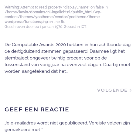
Warning
: Attempt to read property "display_name" on false in
/home/kevin/domains/nl-ingelicht.nl/public_html/wp-
content/themes/yootheme/vendor/yootheme/theme-
wordpress/functions.php
on line
61
Geschreven door
op
1 januari 1970
. Gepost in
ICT
.
De Computable Awards 2020 hebben in hun achttiende dag
de dertigduizend stemmen gepasseerd. Daarmee ligt het
stemtraject ongeveer twintig procent voor op de
tussenstand van vorig jaar na evenveel dagen. Daarbij moet
worden aangetekend dat het…
VOLGENDE
GEEF EEN REACTIE
Je e-mailadres wordt niet gepubliceerd. Vereiste velden zijn
gemarkeerd met
*