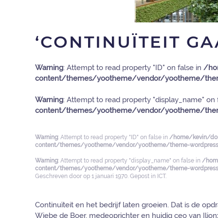
‘CONTINUÏTEIT G
Warning
: Attempt to read property "ID" on false in
/ho
content/themes/yootheme/vendor/yootheme/them
Warning
: Attempt to read property "display_name" on 
content/themes/yootheme/vendor/yootheme/them
Warning
: Attempt to read property "ID" on false in
/home/kevin/dom
content/themes/yootheme/vendor/yootheme/theme-wordpress/
Warning
: Attempt to read property "display_name" on false in
/home
content/themes/yootheme/vendor/yootheme/theme-wordpress/
Geschreven door
op
1 januari 1970
. Gepost in
ICT
.
Continuïteit en het bedrijf laten groeien. Dat is de o
Wiebe de Boer, medeoprichter en huidig ceo van Ilionx