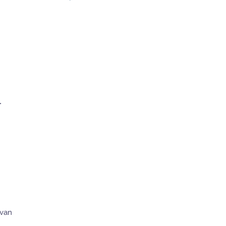
-
 van