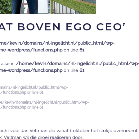
AAT BOVEN EGO CEO’
me/kevin/domains/nl-ingelicht.nl/public_html/wp-
e-wordpress/functions.php
on line
61
false in
/home/kevin/domains/nl-ingelicht.nl/public_html/wp
e-wordpress/functions.php
on line
61
ains/nl-ingelicht.nl/public_html/wp-
functions.php
on line
61
/kevin/domains/nl-ingelicht.nl/public_html/wp-
functions.php
on line
61
pdracht voor Jan Veltman die vanaf 1 oktober het stokje overneemt
. Veltman wil die groei realiseren door…