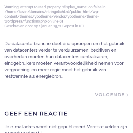
Warning
: Attempt to read property "display_name" on false in
/home/kevin/domains/nl-ingelicht.nl/public_html/wp-
content/themes/yootheme/vendor/yootheme/theme-
wordpress/functions.php
on line
61
Geschreven door
op
1 januari 1970
. Gepost in
ICT
.
De datacenterbranche doet drie oproepen om het gebruik
van datacenters verder te verduurzamen: bedrijven en
overheden moeten hun datacenters centraliseren,
eindgebruikers moeten verantwoordelijkheid nemen voor
vergroening, en meer regie moet het gebruik van
restwarmte als energiebron…
VOLGENDE
GEEF EEN REACTIE
Je e-mailadres wordt niet gepubliceerd. Vereiste velden zijn