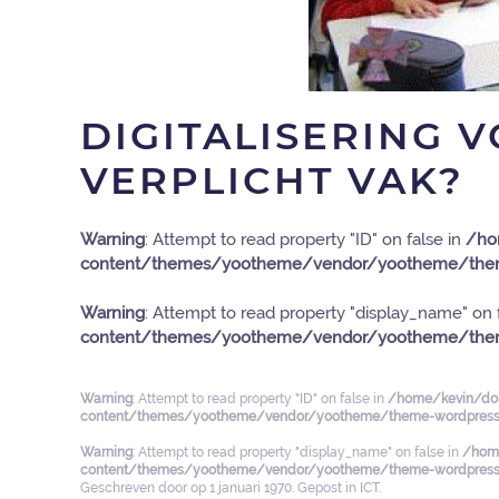
DIGITALISERING 
VERPLICHT VAK?
Warning
: Attempt to read property "ID" on false in
/ho
content/themes/yootheme/vendor/yootheme/them
Warning
: Attempt to read property "display_name" on 
content/themes/yootheme/vendor/yootheme/them
Warning
: Attempt to read property "ID" on false in
/home/kevin/dom
content/themes/yootheme/vendor/yootheme/theme-wordpress/
Warning
: Attempt to read property "display_name" on false in
/home
content/themes/yootheme/vendor/yootheme/theme-wordpress/
Geschreven door
op
1 januari 1970
. Gepost in
ICT
.