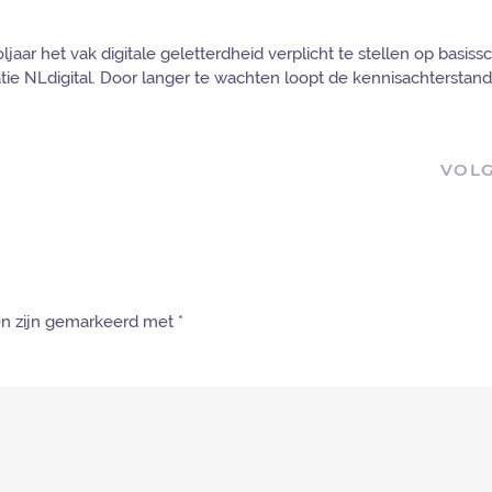
aar het vak digitale geletterdheid verplicht te stellen op basiss
atie NLdigital. Door langer te wachten loopt de kennisachterstan
VOL
den zijn gemarkeerd met
*