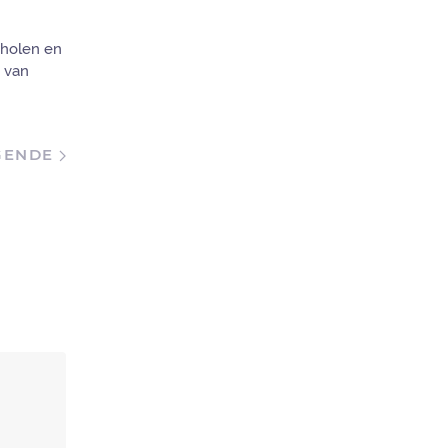
cholen en
d van
GENDE