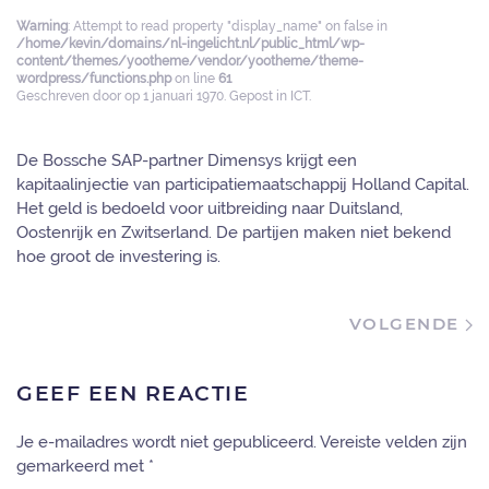
Warning
: Attempt to read property "display_name" on false in
/home/kevin/domains/nl-ingelicht.nl/public_html/wp-
content/themes/yootheme/vendor/yootheme/theme-
wordpress/functions.php
on line
61
Geschreven door
op
1 januari 1970
. Gepost in
ICT
.
De Bossche SAP-partner Dimensys krijgt een
kapitaalinjectie van participatiemaatschappij Holland Capital.
Het geld is bedoeld voor uitbreiding naar Duitsland,
Oostenrijk en Zwitserland. De partijen maken niet bekend
hoe groot de investering is.
VOLGENDE
GEEF EEN REACTIE
Je e-mailadres wordt niet gepubliceerd. Vereiste velden zijn
gemarkeerd met
*