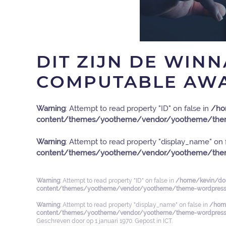
DIT ZIJN DE WIN
COMPUTABLE AWA
Warning
: Attempt to read property "ID" on false in
/ho
content/themes/yootheme/vendor/yootheme/them
Warning
: Attempt to read property "display_name" on 
content/themes/yootheme/vendor/yootheme/them
Warning
: Attempt to read property "ID" on false in
/home/kevin/dom
content/themes/yootheme/vendor/yootheme/theme-wordpress/
Warning
: Attempt to read property "display_name" on false in
/home
content/themes/yootheme/vendor/yootheme/theme-wordpress/
Geschreven door
op
1 januari 1970
. Gepost in
ICT
.