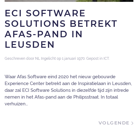
ECI SOFTWARE
SOLUTIONS BETREKT
AFAS-PAND IN
LEUSDEN
Geschreven door
NL Ingelicht
op
1 januari 1970
. Gepost in
ICT
.
Waar Afas Software eind 2020 het nieuw gebouwde
Experience Center betrekt aan de Inspiratielaan in Leusden,
daar zal ECI Software Solutions in diezelfde tijd zijn intrede
nemen in het Afas-pand aan de Philipsstraat. In totaal
verhuizen…
VOLGENDE