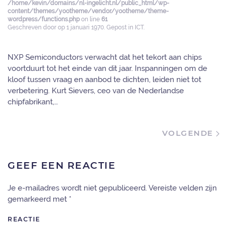
/home/kevin/domains/nl-ingelicht.nl/public_html/wp-
content/themes/yootheme/vendor/yootheme/theme-
wordpress/functions.php
on line
61
Geschreven door
op
1 januari 1970
. Gepost in
ICT
.
NXP Semiconductors verwacht dat het tekort aan chips
voortduurt tot het einde van dit jaar. Inspanningen om de
kloof tussen vraag en aanbod te dichten, leiden niet tot
verbetering. Kurt Sievers, ceo van de Nederlandse
chipfabrikant,…
VOLGENDE
GEEF EEN REACTIE
Je e-mailadres wordt niet gepubliceerd. Vereiste velden zijn
gemarkeerd met
*
REACTIE