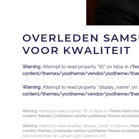
OVERLEDEN SAMS
VOOR KWALITEIT
Warning
: Attempt to read property "ID" on false in
/ho
content/themes/yootheme/vendor/yootheme/them
Warning
: Attempt to read property "display_name" on 
content/themes/yootheme/vendor/yootheme/them
Warning
: Attempt to read property "ID" on false in
/home/kevin/dom
content/themes/yootheme/vendor/yootheme/theme-wordpress/
Warning
: Attempt to read property "display_name" on false in
/home
content/themes/yootheme/vendor/yootheme/theme-wordpress/
Geschreven door
op
1 januari 1970
. Gepost in
ICT
.