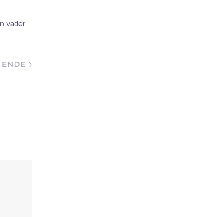
jn vader
GENDE