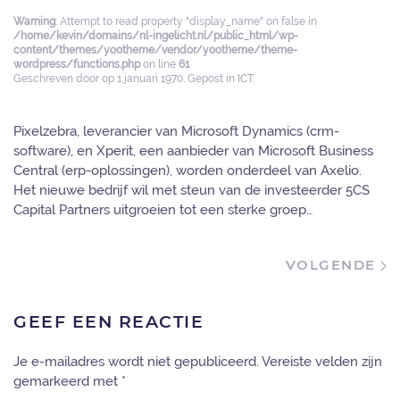
Warning
: Attempt to read property "display_name" on false in
/home/kevin/domains/nl-ingelicht.nl/public_html/wp-
content/themes/yootheme/vendor/yootheme/theme-
wordpress/functions.php
on line
61
Geschreven door
op
1 januari 1970
. Gepost in
ICT
.
Pixelzebra, leverancier van Microsoft Dynamics (crm-
software), en Xperit, een aanbieder van Microsoft Business
Central (erp-oplossingen), worden onderdeel van Axelio.
Het nieuwe bedrijf wil met steun van de investeerder 5CS
Capital Partners uitgroeien tot een sterke groep…
VOLGENDE
GEEF EEN REACTIE
Je e-mailadres wordt niet gepubliceerd. Vereiste velden zijn
gemarkeerd met
*