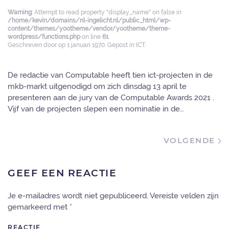
Warning
: Attempt to read property "display_name" on false in
/home/kevin/domains/nl-ingelicht.nl/public_html/wp-
content/themes/yootheme/vendor/yootheme/theme-
wordpress/functions.php
on line
61
Geschreven door
op
1 januari 1970
. Gepost in
ICT
.
De redactie van Computable heeft tien ict-projecten in de
mkb-markt uitgenodigd om zich dinsdag 13 april te
presenteren aan de jury van de Computable Awards 2021 .
Vijf van de projecten slepen een nominatie in de…
VOLGENDE
GEEF EEN REACTIE
Je e-mailadres wordt niet gepubliceerd. Vereiste velden zijn
gemarkeerd met
*
REACTIE