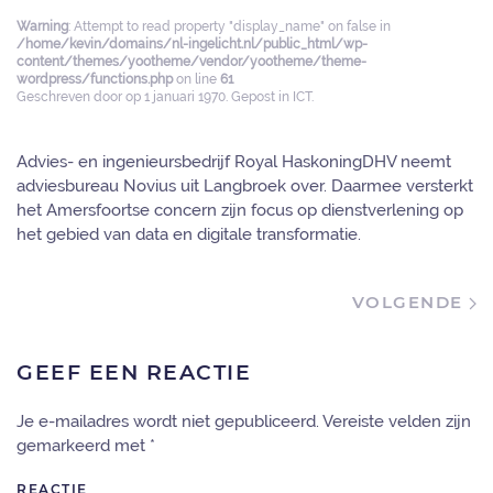
Warning
: Attempt to read property "display_name" on false in
/home/kevin/domains/nl-ingelicht.nl/public_html/wp-
content/themes/yootheme/vendor/yootheme/theme-
wordpress/functions.php
on line
61
Geschreven door
op
1 januari 1970
. Gepost in
ICT
.
Advies- en ingenieursbedrijf Royal HaskoningDHV neemt
adviesbureau Novius uit Langbroek over. Daarmee versterkt
het Amersfoortse concern zijn focus op dienstverlening op
het gebied van data en digitale transformatie.
VOLGENDE
GEEF EEN REACTIE
Je e-mailadres wordt niet gepubliceerd. Vereiste velden zijn
gemarkeerd met
*
REACTIE