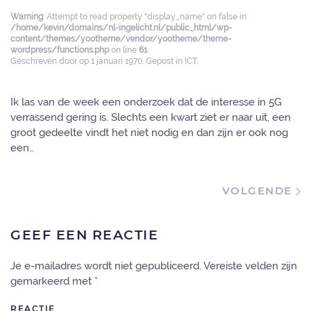
Warning
: Attempt to read property "display_name" on false in
/home/kevin/domains/nl-ingelicht.nl/public_html/wp-
content/themes/yootheme/vendor/yootheme/theme-
wordpress/functions.php
on line
61
Geschreven door
op
1 januari 1970
. Gepost in
ICT
.
Ik las van de week een onderzoek dat de interesse in 5G
verrassend gering is. Slechts een kwart ziet er naar uit, een
groot gedeelte vindt het niet nodig en dan zijn er ook nog
een…
VOLGENDE
GEEF EEN REACTIE
Je e-mailadres wordt niet gepubliceerd. Vereiste velden zijn
gemarkeerd met
*
REACTIE