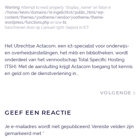
Warning
: Attempt to read property "display_name" on false in
/home/kevin/domains/nl-ingelicht.nl/public_html/wp-
content/themes/yootheme/vendor/yootheme/theme-
wordpress/functions.php
on line
61
Geschreven door
op
1 januari 1970
. Gepost in
ICT
.
Het Utrechtse Actacom, een ict-specialist voor onderwijs-
en overheidsinstellingen, het mkb en bibliotheken, wordt
onderdeel van het vennootschap Total Specific Hosting
(TSH). Met de aansluiting krijgt Actacom toegang tot kennis
en geld om de dienstverlening in…
VOLGENDE
GEEF EEN REACTIE
Je e-mailadres wordt niet gepubliceerd. Vereiste velden zijn
gemarkeerd met
*