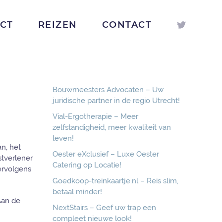
ICT
REIZEN
CONTACT
Bouwmeesters Advocaten – Uw
juridische partner in de regio Utrecht!
Vial-Ergotherapie – Meer
zelfstandigheid, meer kwaliteit van
leven!
an, het
Oester eXclusief – Luxe Oester
stverlener
Catering op Locatie!
ervolgens
Goedkoop-treinkaartje.nl – Reis slim,
betaal minder!
Aan de
NextStairs – Geef uw trap een
compleet nieuwe look!