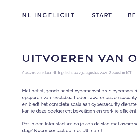
NL INGELICHT
START
BE
UITVOEREN VAN 
Geschreven door
NL Ingelicht
op
23 augustus 2021
. Gepost in
ICT
.
Met het stijgende aantal cyberaanvallen is cybersecuri
opsporen van kwetsbaarheden, awareness en security to
en biedt het complete scala aan cybersecurity diens
kan je deze doelgericht beveiligen en werk je efficiënt
Pas in een later stadium ga je aan de slag met awaren
slag? Neem contact op met Ultimum!