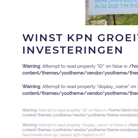
WINST KPN GROE
INVESTERINGEN
Warning
: Attempt to read property "ID" on false in
/ho
content/themes/yootheme/vendor/yootheme/them
Warning
: Attempt to read property "display_name" on 
content/themes/yootheme/vendor/yootheme/them
Warning
: Attempt to read property "ID" on false in
/home/kevin/dom
content/themes/yootheme/vendor/yootheme/theme-wordpress/
Warning
: Attempt to read property "display_name" on false in
/home
content/themes/yootheme/vendor/yootheme/theme-wordpress/
Geschreven door
op
1 januari 1970
. Gepost in
ICT
.