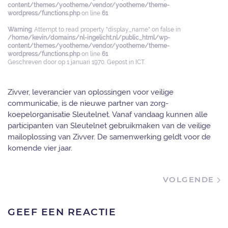
content/themes/yootheme/vendor/yootheme/theme-
wordpress/functions.php
on line
61
Warning
: Attempt to read property "display_name" on false in
/home/kevin/domains/nl-ingelicht.nl/public_html/wp-
content/themes/yootheme/vendor/yootheme/theme-
wordpress/functions.php
on line
61
Geschreven door
op
1 januari 1970
. Gepost in
ICT
.
Zivver, leverancier van oplossingen voor veilige
communicatie, is de nieuwe partner van zorg-
koepelorganisatie Sleutelnet. Vanaf vandaag kunnen alle
participanten van Sleutelnet gebruikmaken van de veilige
mailoplossing van Zivver. De samenwerking geldt voor de
komende vier jaar.
VOLGENDE
GEEF EEN REACTIE