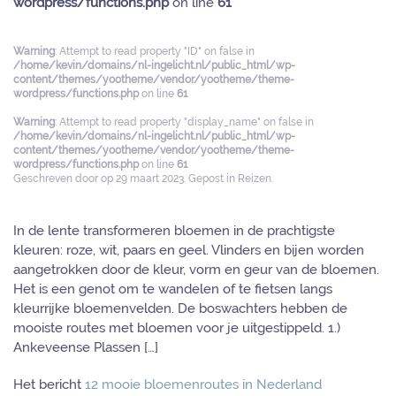
wordpress/functions.php
on line
61
Warning
: Attempt to read property "ID" on false in
/home/kevin/domains/nl-ingelicht.nl/public_html/wp-
content/themes/yootheme/vendor/yootheme/theme-
wordpress/functions.php
on line
61
Warning
: Attempt to read property "display_name" on false in
/home/kevin/domains/nl-ingelicht.nl/public_html/wp-
content/themes/yootheme/vendor/yootheme/theme-
wordpress/functions.php
on line
61
Geschreven door
op
29 maart 2023
. Gepost in
Reizen
.
In de lente transformeren bloemen in de prachtigste
kleuren: roze, wit, paars en geel. Vlinders en bijen worden
aangetrokken door de kleur, vorm en geur van de bloemen.
Het is een genot om te wandelen of te fietsen langs
kleurrijke bloemenvelden. De boswachters hebben de
mooiste routes met bloemen voor je uitgestippeld. 1.)
Ankeveense Plassen […]
Het bericht
12 mooie bloemenroutes in Nederland