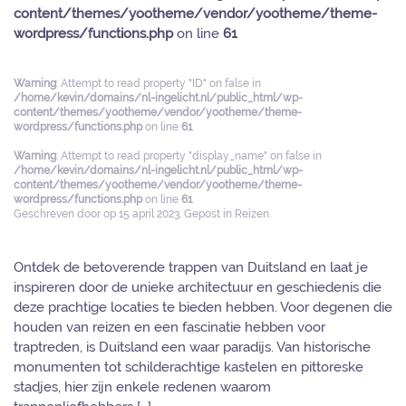
content/themes/yootheme/vendor/yootheme/theme-
wordpress/functions.php
on line
61
Warning
: Attempt to read property "ID" on false in
/home/kevin/domains/nl-ingelicht.nl/public_html/wp-
content/themes/yootheme/vendor/yootheme/theme-
wordpress/functions.php
on line
61
Warning
: Attempt to read property "display_name" on false in
/home/kevin/domains/nl-ingelicht.nl/public_html/wp-
content/themes/yootheme/vendor/yootheme/theme-
wordpress/functions.php
on line
61
Geschreven door
op
15 april 2023
. Gepost in
Reizen
.
Ontdek de betoverende trappen van Duitsland en laat je
inspireren door de unieke architectuur en geschiedenis die
deze prachtige locaties te bieden hebben. Voor degenen die
houden van reizen en een fascinatie hebben voor
traptreden, is Duitsland een waar paradijs. Van historische
monumenten tot schilderachtige kastelen en pittoreske
stadjes, hier zijn enkele redenen waarom