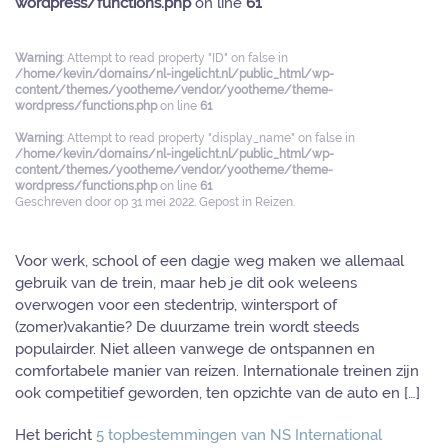
wordpress/functions.php
on line
61
Warning
: Attempt to read property "ID" on false in
/home/kevin/domains/nl-ingelicht.nl/public_html/wp-
content/themes/yootheme/vendor/yootheme/theme-
wordpress/functions.php
on line
61
Warning
: Attempt to read property "display_name" on false in
/home/kevin/domains/nl-ingelicht.nl/public_html/wp-
content/themes/yootheme/vendor/yootheme/theme-
wordpress/functions.php
on line
61
Geschreven door
op
31 mei 2022
. Gepost in
Reizen
.
Voor werk, school of een dagje weg maken we allemaal
gebruik van de trein, maar heb je dit ook weleens
overwogen voor een stedentrip, wintersport of
(zomer)vakantie? De duurzame trein wordt steeds
populairder. Niet alleen vanwege de ontspannen en
comfortabele manier van reizen. Internationale treinen zijn
ook competitief geworden, ten opzichte van de auto en […]
Het bericht
5 topbestemmingen van NS International