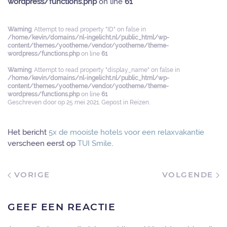
wordpress/functions.php
on line
61
Warning
: Attempt to read property "ID" on false in
/home/kevin/domains/nl-ingelicht.nl/public_html/wp-
content/themes/yootheme/vendor/yootheme/theme-
wordpress/functions.php
on line
61
Warning
: Attempt to read property "display_name" on false in
/home/kevin/domains/nl-ingelicht.nl/public_html/wp-
content/themes/yootheme/vendor/yootheme/theme-
wordpress/functions.php
on line
61
Geschreven door
op
25 mei 2021
. Gepost in
Reizen
.
Het bericht
5x de mooiste hotels voor een relaxvakantie
verscheen eerst op
TUI Smile
.
VORIGE
VOLGENDE
GEEF EEN REACTIE