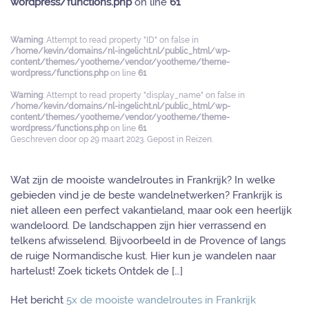
wordpress/functions.php
on line
61
Warning
: Attempt to read property "ID" on false in
/home/kevin/domains/nl-ingelicht.nl/public_html/wp-
content/themes/yootheme/vendor/yootheme/theme-
wordpress/functions.php
on line
61
Warning
: Attempt to read property "display_name" on false in
/home/kevin/domains/nl-ingelicht.nl/public_html/wp-
content/themes/yootheme/vendor/yootheme/theme-
wordpress/functions.php
on line
61
Geschreven door
op
29 maart 2023
. Gepost in
Reizen
.
Wat zijn de mooiste wandelroutes in Frankrijk? In welke
gebieden vind je de beste wandelnetwerken? Frankrijk is
niet alleen een perfect vakantieland, maar ook een heerlijk
wandeloord. De landschappen zijn hier verrassend en
telkens afwisselend. Bijvoorbeeld in de Provence of langs
de ruige Normandische kust. Hier kun je wandelen naar
hartelust! Zoek tickets Ontdek de […]
Het bericht
5x de mooiste wandelroutes in Frankrijk