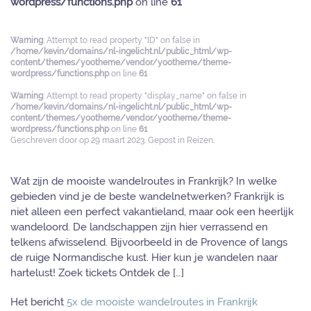
wordpress/functions.php
on line
61
Warning
: Attempt to read property "ID" on false in
/home/kevin/domains/nl-ingelicht.nl/public_html/wp-
content/themes/yootheme/vendor/yootheme/theme-
wordpress/functions.php
on line
61
Warning
: Attempt to read property "display_name" on false in
/home/kevin/domains/nl-ingelicht.nl/public_html/wp-
content/themes/yootheme/vendor/yootheme/theme-
wordpress/functions.php
on line
61
Geschreven door
op
29 maart 2023
. Gepost in
Reizen
.
Wat zijn de mooiste wandelroutes in Frankrijk? In welke
gebieden vind je de beste wandelnetwerken? Frankrijk is
niet alleen een perfect vakantieland, maar ook een heerlijk
wandeloord. De landschappen zijn hier verrassend en
telkens afwisselend. Bijvoorbeeld in de Provence of langs
de ruige Normandische kust. Hier kun je wandelen naar
hartelust! Zoek tickets Ontdek de […]
Het bericht
5x de mooiste wandelroutes in Frankrijk