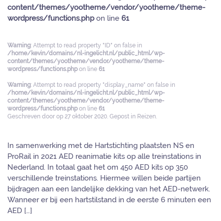
content/themes/yootheme/vendor/yootheme/theme-
wordpress/functions.php
on line
61
Warning
: Attempt to read property "ID" on false in
/home/kevin/domains/nl-ingelicht.nl/public_html/wp-
content/themes/yootheme/vendor/yootheme/theme-
wordpress/functions.php
on line
61
Warning
: Attempt to read property "display_name" on false in
/home/kevin/domains/nl-ingelicht.nl/public_html/wp-
content/themes/yootheme/vendor/yootheme/theme-
wordpress/functions.php
on line
61
Geschreven door
op
27 oktober 2020
. Gepost in
Reizen
.
In samenwerking met de Hartstichting plaatsten NS en
ProRail in 2021 AED reanimatie kits op alle treinstations in
Nederland. In totaal gaat het om 450 AED kits op 350
verschillende treinstations. Hiermee willen beide partijen
bijdragen aan een landelijke dekking van het AED-netwerk.
Wanneer er bij een hartstilstand in de eerste 6 minuten een
AED […]