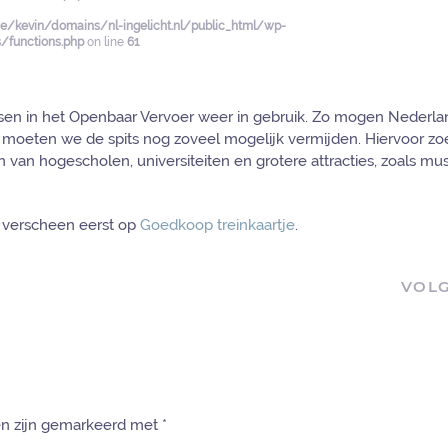
/kevin/domains/nl-ingelicht.nl/public_html/wp-
functions.php
on line
61
tsen in het Openbaar Vervoer weer in gebruik. Zo mogen Nederla
l moeten we de spits nog zoveel mogelijk vermijden. Hiervoor zo
van hogescholen, universiteiten en grotere attracties, zoals mu
verscheen eerst op
Goedkoop treinkaartje
.
VOL
den zijn gemarkeerd met
*