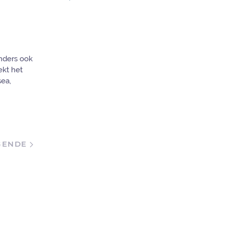
nders ook
ekt het
sea,
GENDE