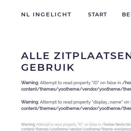
NL INGELICHT
START
BE
ALLE ZITPLAATSEN
GEBRUIK
Warning
: Attempt to read property "ID" on false in
/ho
content/themes/yootheme/vendor/yootheme/them
Warning
: Attempt to read property "display_name" on 
content/themes/yootheme/vendor/yootheme/them
Warning
: Attempt to read property "ID" on false in
/home/kevin/dom
content/themes/yootheme/vendor/yootheme/theme-wordpress/