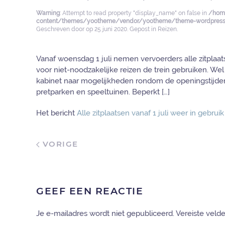
Warning
: Attempt to read property "display_name" on false in
/home
content/themes/yootheme/vendor/yootheme/theme-wordpress/
Geschreven door
op
25 juni 2020
. Gepost in
Reizen
.
Vanaf woensdag 1 juli nemen vervoerders alle zitplaa
voor niet-noodzakelijke reizen de trein gebruiken. We
kabinet naar mogelijkheden rondom de openingstijden 
pretparken en speeltuinen. Beperkt […]
Het bericht
Alle zitplaatsen vanaf 1 juli weer in gebruik
VORIGE
GEEF EEN REACTIE
Je e-mailadres wordt niet gepubliceerd. Vereiste vel