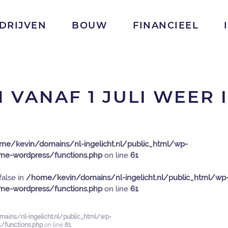
DRIJVEN
BOUW
FINANCIEEL
 VANAF 1 JULI WEER 
me/kevin/domains/nl-ingelicht.nl/public_html/wp-
e-wordpress/functions.php
on line
61
false in
/home/kevin/domains/nl-ingelicht.nl/public_html/wp
e-wordpress/functions.php
on line
61
ains/nl-ingelicht.nl/public_html/wp-
functions.php
on line
61