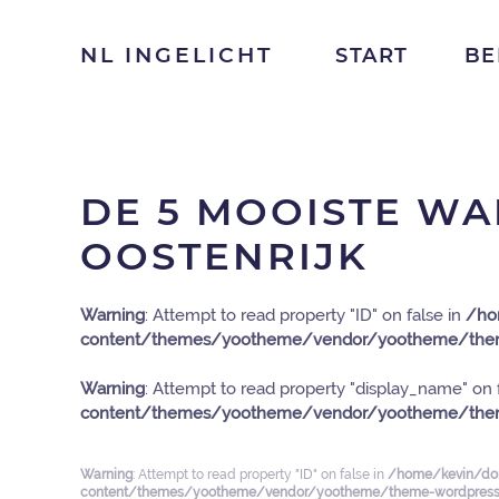
NL INGELICHT
START
BE
DE 5 MOOISTE WA
OOSTENRIJK
Warning
: Attempt to read property "ID" on false in
/ho
content/themes/yootheme/vendor/yootheme/them
Warning
: Attempt to read property "display_name" on 
content/themes/yootheme/vendor/yootheme/them
Warning
: Attempt to read property "ID" on false in
/home/kevin/dom
content/themes/yootheme/vendor/yootheme/theme-wordpress/