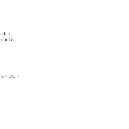
ieden.
uurlijk
GENDE