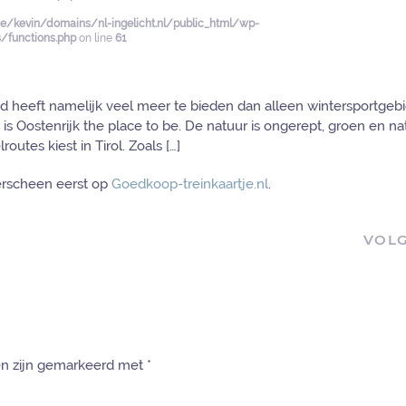
/kevin/domains/nl-ingelicht.nl/public_html/wp-
functions.php
on line
61
nd heeft namelijk veel meer te bieden dan alleen wintersportgeb
s Oostenrijk the place to be. De natuur is ongerept, groen en nat
utes kiest in Tirol. Zoals […]
rscheen eerst op
Goedkoop-treinkaartje.nl
.
VOL
den zijn gemarkeerd met
*