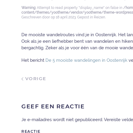
Warning
: Attempt to read property "display_name" on false in
/home
content/themes/yootheme/vendor/yootheme/theme-wordpress/
Geschreven door
op
18 april 2023
. Gepost in
Reizen
.
De mooiste wandelroutes vind je in Oostenrijk. Het la
Ook als je een liefhebber bent van wandelen en hiken i
bergachtig. Zeker als je voor één van de mooie wandelro
Het bericht
De 5 mooiste wandelingen in Oostenrijk
ve
VORIGE
GEEF EEN REACTIE
Je e-mailadres wordt niet gepubliceerd. Vereiste vel
REACTIE