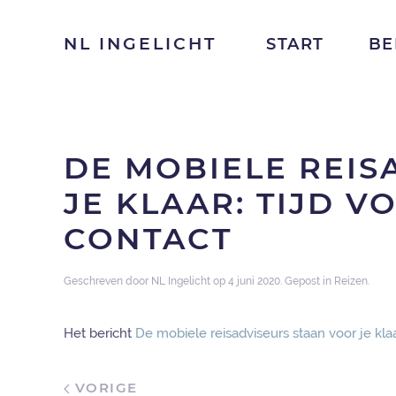
NL INGELICHT
START
BE
DE MOBIELE REIS
JE KLAAR: TIJD 
CONTACT
Geschreven door
NL Ingelicht
op
4 juni 2020
. Gepost in
Reizen
.
Het bericht
De mobiele reisadviseurs staan voor je klaa
VORIGE