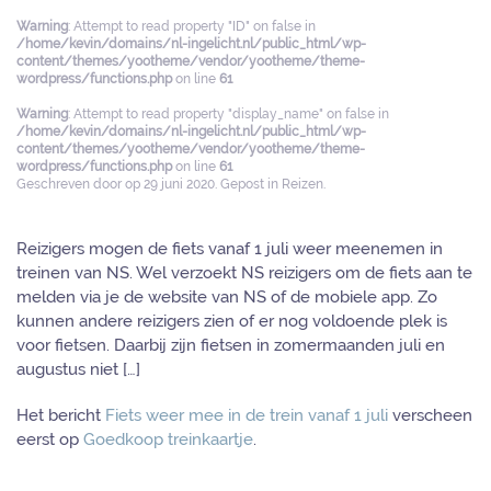
Warning
: Attempt to read property "ID" on false in
/home/kevin/domains/nl-ingelicht.nl/public_html/wp-
content/themes/yootheme/vendor/yootheme/theme-
wordpress/functions.php
on line
61
Warning
: Attempt to read property "display_name" on false in
/home/kevin/domains/nl-ingelicht.nl/public_html/wp-
content/themes/yootheme/vendor/yootheme/theme-
wordpress/functions.php
on line
61
Geschreven door
op
29 juni 2020
. Gepost in
Reizen
.
Reizigers mogen de fiets vanaf 1 juli weer meenemen in
treinen van NS. Wel verzoekt NS reizigers om de fiets aan te
melden via je de website van NS of de mobiele app. Zo
kunnen andere reizigers zien of er nog voldoende plek is
voor fietsen. Daarbij zijn fietsen in zomermaanden juli en
augustus niet […]
Het bericht
Fiets weer mee in de trein vanaf 1 juli
verscheen
eerst op
Goedkoop treinkaartje
.