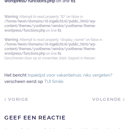
wordpress/functions.php
on line
61
Warning
: Attempt to read property "ID" on false in
/home/kevin/domains/nl-ingelicht.nl/public_html/wp-
content/themes/yootheme/vendor/yootheme/theme-
wordpress/functions.php
on line
61
Warning
: Attempt to read property "display_name" on false in
/home/kevin/domains/nl-ingelicht.nl/public_html/wp-
content/themes/yootheme/vendor/yootheme/theme-
wordpress/functions.php
on line
61
Geschreven door
op
10 november 2020
. Gepost in
Reizen
.
Het bericht
Inpaklijst voor vakantiehuis: niks vergeten?
verscheen eerst op
TUI Smile
.
VORIGE
VOLGENDE
GEEF EEN REACTIE