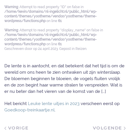
Warning
: Attempt to read property "ID" on false in
/home/kevin/domains/nl-ingelicht.nl/public_html/wp-
content/themes/yootheme/vendor/yootheme/theme-
wordpress/functions.php
on line
61
Warning
: Attempt to read property "display_name" on false in
/home/kevin/domains/nl-ingelicht.nl/public_html/wp-
content/themes/yootheme/vendor/yootheme/theme-
wordpress/functions.php
on line
61
Geschreven door
op
24 april 2023
. Gepost in
Reizen
.
De lente is in aantocht, en dat betekent dat het tijd is om de
wereld om ons heen te zien ontwaken uit zijn winterslaap.
De bloemen beginnen te bloeien, de vogels fluiten vrolijk
en de zon begint haar warme stralen te verspreiden. Wat is
er nu beter dan het vieren van de komst van de […]
Het bericht
Leuke lente uitjes in 2023
verscheen eerst op
Goedkoop-treinkaartje.nl
.
VORIGE
VOLGENDE