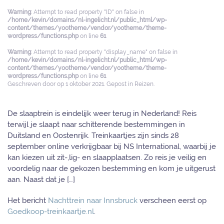
Warning
: Attempt to read property "ID" on false in
/home/kevin/domains/nl-ingelicht.nl/public_html/wp-
content/themes/yootheme/vendor/yootheme/theme-
wordpress/functions.php
on line
61
Warning
: Attempt to read property "display_name" on false in
/home/kevin/domains/nl-ingelicht.nl/public_html/wp-
content/themes/yootheme/vendor/yootheme/theme-
wordpress/functions.php
on line
61
Geschreven door
op
1 oktober 2021
. Gepost in
Reizen
.
De slaaptrein is eindelijk weer terug in Nederland! Reis
terwijl je slaapt naar schitterende bestemmingen in
Duitsland en Oostenrijk. Treinkaartjes zijn sinds 28
september online verkrijgbaar bij NS International, waarbij je
kan kiezen uit zit-,lig- en slaapplaatsen. Zo reis je veilig en
voordelig naar de gekozen bestemming en kom je uitgerust
aan. Naast dat je […]
Het bericht
Nachttrein naar Innsbruck
verscheen eerst op
Goedkoop-treinkaartje.nl
.