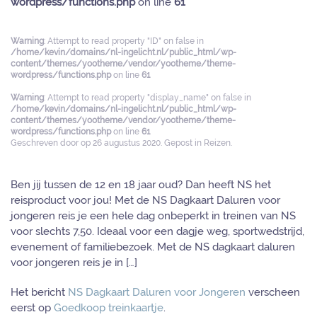
wordpress/functions.php
on line
61
Warning
: Attempt to read property "ID" on false in
/home/kevin/domains/nl-ingelicht.nl/public_html/wp-
content/themes/yootheme/vendor/yootheme/theme-
wordpress/functions.php
on line
61
Warning
: Attempt to read property "display_name" on false in
/home/kevin/domains/nl-ingelicht.nl/public_html/wp-
content/themes/yootheme/vendor/yootheme/theme-
wordpress/functions.php
on line
61
Geschreven door
op
26 augustus 2020
. Gepost in
Reizen
.
Ben jij tussen de 12 en 18 jaar oud? Dan heeft NS het
reisproduct voor jou! Met de NS Dagkaart Daluren voor
jongeren reis je een hele dag onbeperkt in treinen van NS
voor slechts 7,50. Ideaal voor een dagje weg, sportwedstrijd,
evenement of familiebezoek. Met de NS dagkaart daluren
voor jongeren reis je in […]
Het bericht
NS Dagkaart Daluren voor Jongeren
verscheen
eerst op
Goedkoop treinkaartje
.