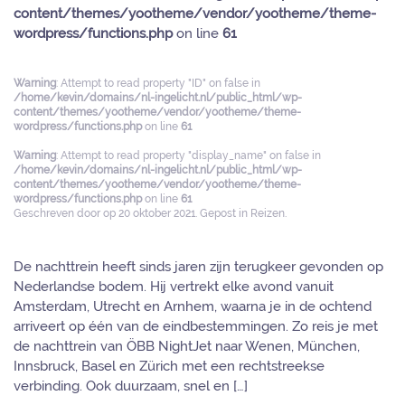
content/themes/yootheme/vendor/yootheme/theme-
wordpress/functions.php
on line
61
Warning
: Attempt to read property "ID" on false in
/home/kevin/domains/nl-ingelicht.nl/public_html/wp-
content/themes/yootheme/vendor/yootheme/theme-
wordpress/functions.php
on line
61
Warning
: Attempt to read property "display_name" on false in
/home/kevin/domains/nl-ingelicht.nl/public_html/wp-
content/themes/yootheme/vendor/yootheme/theme-
wordpress/functions.php
on line
61
Geschreven door
op
20 oktober 2021
. Gepost in
Reizen
.
De nachttrein heeft sinds jaren zijn terugkeer gevonden op
Nederlandse bodem. Hij vertrekt elke avond vanuit
Amsterdam, Utrecht en Arnhem, waarna je in de ochtend
arriveert op één van de eindbestemmingen. Zo reis je met
de nachttrein van ÖBB NightJet naar Wenen, München,
Innsbruck, Basel en Zürich met een rechtstreekse
verbinding. Ook duurzaam, snel en […]