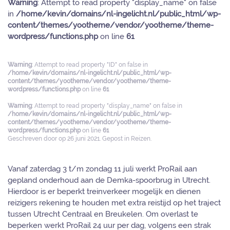
Warning
: Attempt to read property "display_name" on false
in
/home/kevin/domains/nl-ingelicht.nl/public_html/wp-
content/themes/yootheme/vendor/yootheme/theme-
wordpress/functions.php
on line
61
Warning
: Attempt to read property "ID" on false in
/home/kevin/domains/nl-ingelicht.nl/public_html/wp-
content/themes/yootheme/vendor/yootheme/theme-
wordpress/functions.php
on line
61
Warning
: Attempt to read property "display_name" on false in
/home/kevin/domains/nl-ingelicht.nl/public_html/wp-
content/themes/yootheme/vendor/yootheme/theme-
wordpress/functions.php
on line
61
Geschreven door
op
26 juni 2021
. Gepost in
Reizen
.
Vanaf zaterdag 3 t/m zondag 11 juli werkt ProRail aan
gepland onderhoud aan de Demka-spoorbrug in Utrecht.
Hierdoor is er beperkt treinverkeer mogelijk en dienen
reizigers rekening te houden met extra reistijd op het traject
tussen Utrecht Centraal en Breukelen. Om overlast te
beperken werkt ProRail 24 uur per dag, volgens een strak