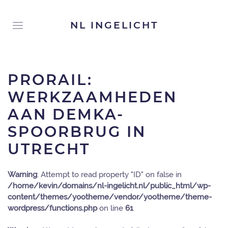
NL INGELICHT
PRORAIL:
WERKZAAMHEDEN
AAN DEMKA-
SPOORBRUG IN
UTRECHT
Warning
: Attempt to read property "ID" on false in
/home/kevin/domains/nl-ingelicht.nl/public_html/wp-
content/themes/yootheme/vendor/yootheme/theme-
wordpress/functions.php
on line
61