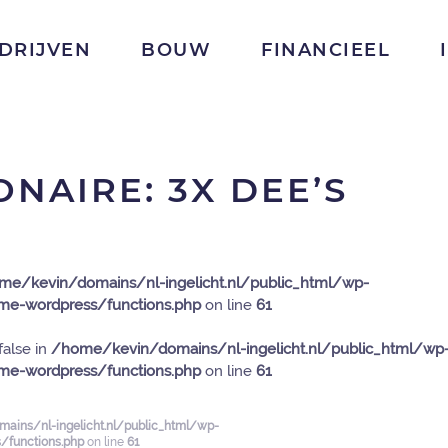
DRIJVEN
BOUW
FINANCIEEL
NAIRE: 3X DEE’S
me/kevin/domains/nl-ingelicht.nl/public_html/wp-
e-wordpress/functions.php
on line
61
false in
/home/kevin/domains/nl-ingelicht.nl/public_html/wp
e-wordpress/functions.php
on line
61
ains/nl-ingelicht.nl/public_html/wp-
functions.php
on line
61