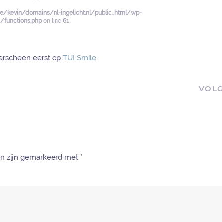
/kevin/domains/nl-ingelicht.nl/public_html/wp-
functions.php
on line
61
erscheen eerst op
TUI Smile
.
VOL
den zijn gemarkeerd met
*