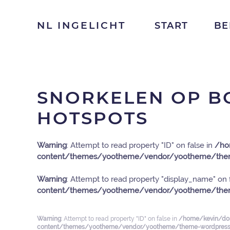
NL INGELICHT
START
BE
SNORKELEN OP BO
HOTSPOTS
Warning
: Attempt to read property "ID" on false in
/ho
content/themes/yootheme/vendor/yootheme/them
Warning
: Attempt to read property "display_name" on 
content/themes/yootheme/vendor/yootheme/them
Warning
: Attempt to read property "ID" on false in
/home/kevin/dom
content/themes/yootheme/vendor/yootheme/theme-wordpress/