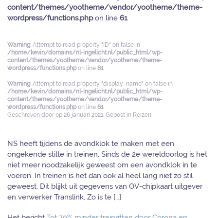
content/themes/yootheme/vendor/yootheme/theme-
wordpress/functions.php
on line
61
Warning
: Attempt to read property "ID" on false in
/home/kevin/domains/nl-ingelicht.nl/public_html/wp-
content/themes/yootheme/vendor/yootheme/theme-
wordpress/functions.php
on line
61
Warning
: Attempt to read property "display_name" on false in
/home/kevin/domains/nl-ingelicht.nl/public_html/wp-
content/themes/yootheme/vendor/yootheme/theme-
wordpress/functions.php
on line
61
Geschreven door
op
26 januari 2021
. Gepost in
Reizen
.
NS heeft tijdens de avondklok te maken met een
ongekende stilte in treinen. Sinds de 2e wereldoorlog is het
niet meer noodzakelijk geweest om een avondklok in te
voeren. In treinen is het dan ook al heel lang niet zo stil
geweest. Dit blijkt uit gegevens van OV-chipkaart uitgever
en verwerker Translink. Zo is te […]
Het bericht
Tot 70% minder treinritten door Corona en