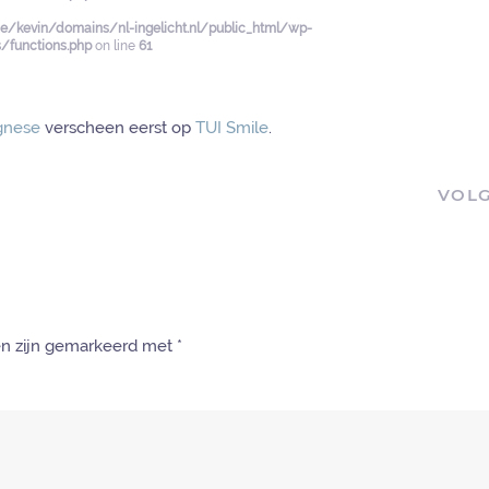
/kevin/domains/nl-ingelicht.nl/public_html/wp-
functions.php
on line
61
ognese
verscheen eerst op
TUI Smile
.
VOL
den zijn gemarkeerd met
*