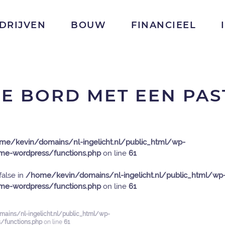
DRIJVEN
BOUW
FINANCIEEL
JE BORD MET EEN PAS
me/kevin/domains/nl-ingelicht.nl/public_html/wp-
e-wordpress/functions.php
on line
61
false in
/home/kevin/domains/nl-ingelicht.nl/public_html/wp
e-wordpress/functions.php
on line
61
ains/nl-ingelicht.nl/public_html/wp-
functions.php
on line
61