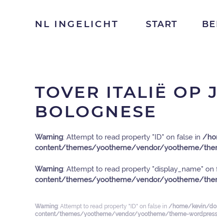
NL INGELICHT
START
BE
TOVER ITALIË OP 
BOLOGNESE
Warning
: Attempt to read property "ID" on false in
/ho
content/themes/yootheme/vendor/yootheme/them
Warning
: Attempt to read property "display_name" on 
content/themes/yootheme/vendor/yootheme/them
Warning
: Attempt to read property "ID" on false in
/home/kevin/dom
content/themes/yootheme/vendor/yootheme/theme-wordpress/