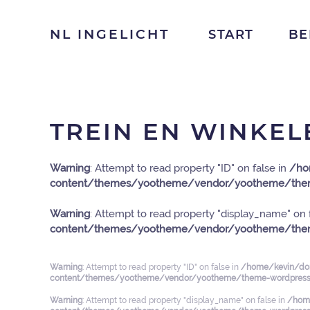
NL INGELICHT
START
BE
TREIN EN WINKEL
Warning
: Attempt to read property "ID" on false in
/ho
content/themes/yootheme/vendor/yootheme/them
Warning
: Attempt to read property "display_name" on 
content/themes/yootheme/vendor/yootheme/them
Warning
: Attempt to read property "ID" on false in
/home/kevin/dom
content/themes/yootheme/vendor/yootheme/theme-wordpress/
Warning
: Attempt to read property "display_name" on false in
/home