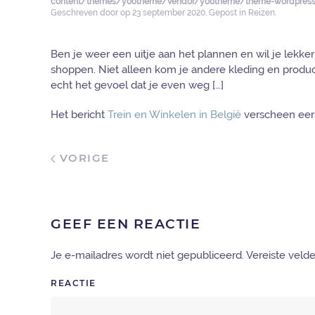
content/themes/yootheme/vendor/yootheme/theme-wordpress/
Geschreven door
op
23 september 2020
. Gepost in
Reizen
.
Ben je weer een uitje aan het plannen en wil je lekk
shoppen. Niet alleen kom je andere kleding en produ
echt het gevoel dat je even weg […]
Het bericht
Trein en Winkelen in België
verscheen eer
VORIGE
GEEF EEN REACTIE
Je e-mailadres wordt niet gepubliceerd. Vereiste vel
REACTIE