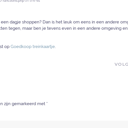
functions.php
on line
61
er een dagje shoppen? Dan is het leuk om eens in een andere om
cten tegen, maar ben je tevens even in een andere omgeving en
st op
Goedkoop treinkaartje
.
VOL
den zijn gemarkeerd met
*