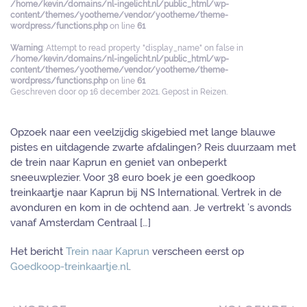
/home/kevin/domains/nl-ingelicht.nl/public_html/wp-
content/themes/yootheme/vendor/yootheme/theme-
wordpress/functions.php
on line
61
Warning
: Attempt to read property "display_name" on false in
/home/kevin/domains/nl-ingelicht.nl/public_html/wp-
content/themes/yootheme/vendor/yootheme/theme-
wordpress/functions.php
on line
61
Geschreven door
op
16 december 2021
. Gepost in
Reizen
.
Opzoek naar een veelzijdig skigebied met lange blauwe
pistes en uitdagende zwarte afdalingen? Reis duurzaam met
de trein naar Kaprun en geniet van onbeperkt
sneeuwplezier. Voor 38 euro boek je een goedkoop
treinkaartje naar Kaprun bij NS International. Vertrek in de
avonduren en kom in de ochtend aan. Je vertrekt ’s avonds
vanaf Amsterdam Centraal […]
Het bericht
Trein naar Kaprun
verscheen eerst op
Goedkoop-treinkaartje.nl
.