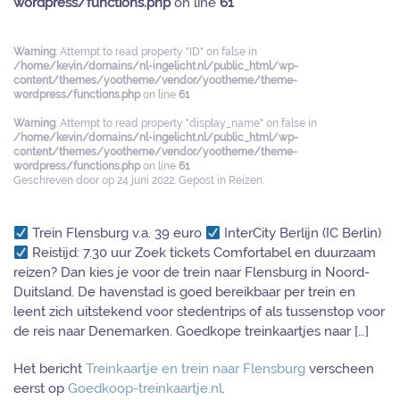
wordpress/functions.php
on line
61
Warning
: Attempt to read property "ID" on false in
/home/kevin/domains/nl-ingelicht.nl/public_html/wp-
content/themes/yootheme/vendor/yootheme/theme-
wordpress/functions.php
on line
61
Warning
: Attempt to read property "display_name" on false in
/home/kevin/domains/nl-ingelicht.nl/public_html/wp-
content/themes/yootheme/vendor/yootheme/theme-
wordpress/functions.php
on line
61
Geschreven door
op
24 juni 2022
. Gepost in
Reizen
.
Trein Flensburg v.a. 39 euro
InterCity Berlijn (IC Berlin)
Reistijd: 7.30 uur Zoek tickets Comfortabel en duurzaam
reizen? Dan kies je voor de trein naar Flensburg in Noord-
Duitsland. De havenstad is goed bereikbaar per trein en
leent zich uitstekend voor stedentrips of als tussenstop voor
de reis naar Denemarken. Goedkope treinkaartjes naar […]
Het bericht
Treinkaartje en trein naar Flensburg
verscheen
eerst op
Goedkoop-treinkaartje.nl
.