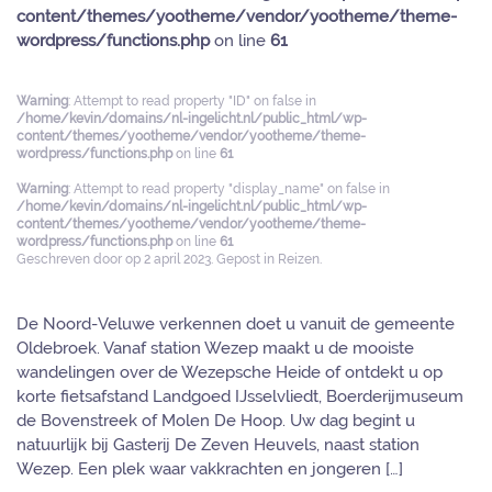
content/themes/yootheme/vendor/yootheme/theme-
wordpress/functions.php
on line
61
Warning
: Attempt to read property "ID" on false in
/home/kevin/domains/nl-ingelicht.nl/public_html/wp-
content/themes/yootheme/vendor/yootheme/theme-
wordpress/functions.php
on line
61
Warning
: Attempt to read property "display_name" on false in
/home/kevin/domains/nl-ingelicht.nl/public_html/wp-
content/themes/yootheme/vendor/yootheme/theme-
wordpress/functions.php
on line
61
Geschreven door
op
2 april 2023
. Gepost in
Reizen
.
De Noord-Veluwe verkennen doet u vanuit de gemeente
Oldebroek. Vanaf station Wezep maakt u de mooiste
wandelingen over de Wezepsche Heide of ontdekt u op
korte fietsafstand Landgoed IJsselvliedt, Boerderijmuseum
de Bovenstreek of Molen De Hoop. Uw dag begint u
natuurlijk bij Gasterij De Zeven Heuvels, naast station
Wezep. Een plek waar vakkrachten en jongeren […]