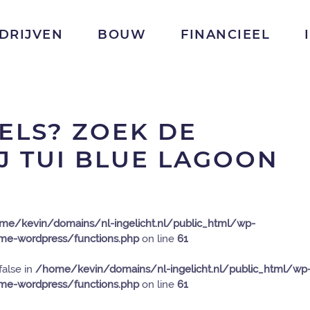
DRIJVEN
BOUW
FINANCIEEL
ELS? ZOEK DE
J TUI BLUE LAGOON
me/kevin/domains/nl-ingelicht.nl/public_html/wp-
e-wordpress/functions.php
on line
61
false in
/home/kevin/domains/nl-ingelicht.nl/public_html/wp
e-wordpress/functions.php
on line
61