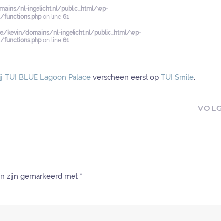
ains/nl-ingelicht.nl/public_html/wp-
functions.php
on line
61
/kevin/domains/nl-ingelicht.nl/public_html/wp-
functions.php
on line
61
bij TUI BLUE Lagoon Palace
verscheen eerst op
TUI Smile
.
VOL
den zijn gemarkeerd met
*