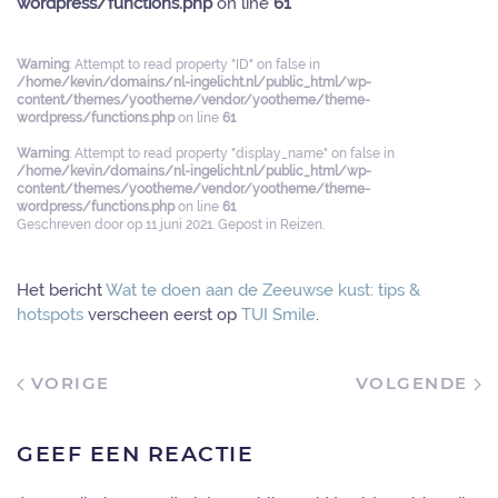
wordpress/functions.php
on line
61
Warning
: Attempt to read property "ID" on false in
/home/kevin/domains/nl-ingelicht.nl/public_html/wp-
content/themes/yootheme/vendor/yootheme/theme-
wordpress/functions.php
on line
61
Warning
: Attempt to read property "display_name" on false in
/home/kevin/domains/nl-ingelicht.nl/public_html/wp-
content/themes/yootheme/vendor/yootheme/theme-
wordpress/functions.php
on line
61
Geschreven door
op
11 juni 2021
. Gepost in
Reizen
.
Het bericht
Wat te doen aan de Zeeuwse kust: tips &
hotspots
verscheen eerst op
TUI Smile
.
VORIGE
VOLGENDE
GEEF EEN REACTIE