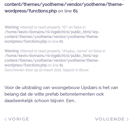
content/themes/yootheme/vendor/yootheme/theme-
wordpress/functions.php
on line
61
Warning
: Attempt to read property "ID" on false in
/home/kevin/domains/nl-ingelicht.nl/public_html/wp-
content/themes/yootheme/vendor/yootheme/theme-
wordpress/functions.php
on line
61
Warning
: Attempt to read property "display_name" on false in
/home/kevin/domains/nl-ingelicht.nl/public_html/wp-
content/themes/yootheme/vendor/yootheme/theme-
wordpress/functions.php
on line
61
Geschreven door
op
22 maart 2021
. Gepost in
Bouw
.
Voor de uitstraling van woongebouw Upstairs is het van
belang dat de witte prefab betonelementen ook
daadwerkelijk schoon blijven. Een…
VORIGE
VOLGENDE