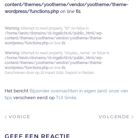
content/themes/yootheme/vendor/yootheme/theme-
wordpress/functions.php
on line
61
Warning
: Attempt to read property "ID" on false in
/home/kevin/domains/nl-ingelicht.nl/public_html/wp-
content/themes/yootheme/vendor/yootheme/theme-
wordpress/functions.php
on line
61
Warning
: Attempt to read property "display_name" on false in
/home/kevin/domains/nl-ingelicht.nl/public_html/wp-
content/themes/yootheme/vendor/yootheme/theme-
wordpress/functions.php
on line
61
Geschreven door
op
22 maart 2021
. Gepost in
Reizen
.
Het bericht
Bijzonder overnachten in eigen land: onze vier
tips
verscheen eerst op
TUI Smile
.
VORIGE
VOLGENDE
GEEF EEN REACTIE