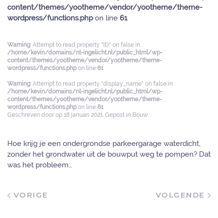
content/themes/yootheme/vendor/yootheme/theme-
wordpress/functions.php
on line
61
Warning
: Attempt to read property "ID" on false in
/home/kevin/domains/nl-ingelicht.nl/public_html/wp-
content/themes/yootheme/vendor/yootheme/theme-
wordpress/functions.php
on line
61
Warning
: Attempt to read property "display_name" on false in
/home/kevin/domains/nl-ingelicht.nl/public_html/wp-
content/themes/yootheme/vendor/yootheme/theme-
wordpress/functions.php
on line
61
Geschreven door
op
18 januari 2021
. Gepost in
Bouw
.
Hoe krijg je een ondergrondse parkeergarage waterdicht,
zonder het grondwater uit de bouwput weg te pompen? Dat
was het probleem…
VORIGE
VOLGENDE