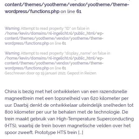
content/themes/yootheme/vendor/yootheme/theme-
wordpress/functions.php
on line
61
Warning
: Attempt to read property "ID" on false in
/home/kevin/domains/nl-ingelicht.nl/public_html/wp-
content/themes/yootheme/vendor/yootheme/theme-
wordpress/functions.php
on line
61
Warning
: Attempt to read property "display_name" on false in
/home/kevin/domains/nl-ingelicht.nl/public_html/wp-
content/themes/yootheme/vendor/yootheme/theme-
wordpress/functions.php
on line
61
Geschreven door
op
19 januari 2021
. Gepost in
Reizen
.
China is bezig met het ontwikkelen van een razendsnelle
magneettrein met een topsnelheid van 620 kilometer per
uur. Daarbij denkt de ontwikkelaar uiteindelijk snelheden tot
800 kilometer per uur te behalen met de technologie. De
trein maakt gebruik van High-Temperature Superconducting
(HTS), waarbij de trein boven magnetische velden over het
spoor zweeft. Prototype HTS trein […]